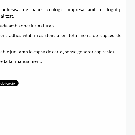
a adhesiva de paper ecològic, impresa amb el logotip
alitzat.
cada amb adhesius naturals.
·lent adhesivitat i resistència en tota mena de capses de
lable junt amb la capsa de cartó, sense generar cap residu.
 de tallar manualment.