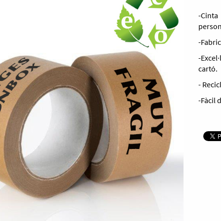
-Cint
person
-Fabri
-Excel
cartó.
- Recic
-Fàcil