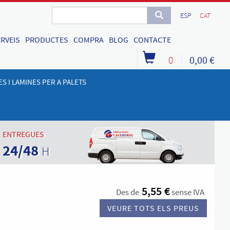
ESP
CAT
RVEIS
PRODUCTES
COMPRA
BLOG
CONTACTE
0
0,00 €
S I LAMINES PER A PALETS
ENTREGUES
24/48
H
5,55 €
Des de
sense IVA
VEURE TOTS ELS PREUS