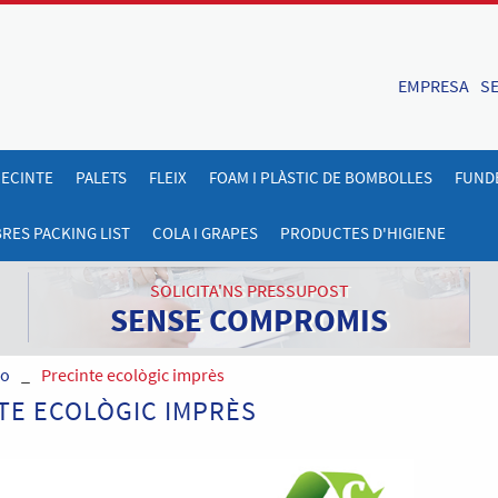
EMPRESA
SE
ECINTE
PALETS
FLEIX
FOAM I PLÀSTIC DE BOMBOLLES
FUNDE
RES PACKING LIST
COLA I GRAPES
PRODUCTES D'HIGIENE
SOLICITA'NS PRESSUPOST
SENSE COMPROMIS
co
_
Precinte ecològic imprès
TE ECOLÒGIC IMPRÈS