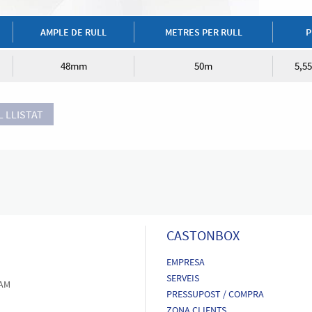
AMPLE DE RULL
METRES PER RULL
P
48mm
50m
5,55
 LLISTAT
CASTONBOX
EMPRESA
SERVEIS
OAM
PRESSUPOST / COMPRA
ZONA CLIENTS