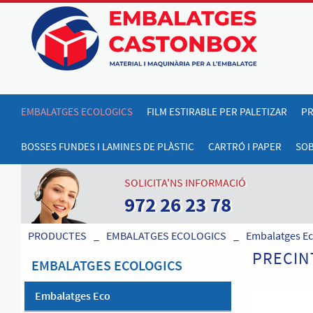
EMBALATGES ECOLOGICS
FILM ESTIRABLE PER PALETIZAR
PR
BOSSES FUNDES I LAMINES DE PLÀSTIC
CARTRÓ I PAPER
SOB
SOLICITA'NS INFORMACIÓ
972 26 23 78
PRODUCTES
_
EMBALATGES ECOLOGICS
_
Embalatges E
PRECIN
EMBALATGES ECOLOGICS
Embalatges Eco